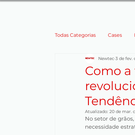
Todas Categorias
Cases
Newtec
3 de fev.
Eficiência Energética
E
Como a 
revoluci
Corte a Laser
Parboiliza
Tendênc
Personalização de Equipam
Atualizado:
20 de mar. 
No setor de grãos,
necessidade estra
EUA
Equipamentos de 