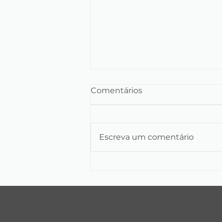
Comentários
Escreva um comentário
Como a uniformização
dos processos industriais
reduz perdas e aumenta a
rentabilidade na indústria
de arroz e grãos