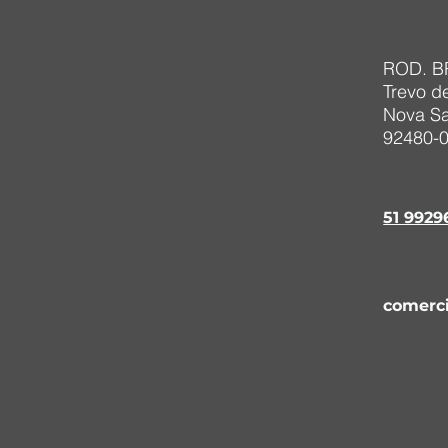
ROD. BR
Trevo d
Nova Sa
92480-
51 992
comerc