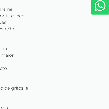
ira na 
nta e foco 
des 
ovação.
cia.
maior 
cto 
o de grãos, é 
r a 