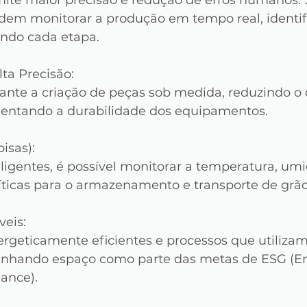
te maior precisão e redução de erros humanos. 
em monitorar a produção em tempo real, identif
ando cada etapa.
lta Precisão:
rante a criação de peças sob medida, reduzindo o 
mentando a durabilidade dos equipamentos.
oisas):
ligentes, é possível monitorar a temperatura, umi
ríticas para o armazenamento e transporte de grão
veis:
geticamente eficientes e processos que utiliza
anhando espaço como parte das metas de ESG (En
ance).