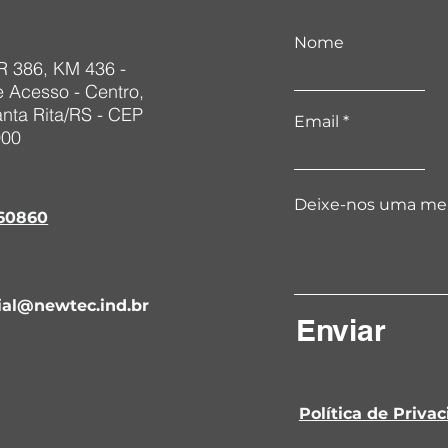
Nome
 386, KM 436 -
e Acesso - Centro,
nta Rita/RS - CEP
Email
000
Deixe-nos uma me
960860
ial@newtec.ind.br
Enviar
Política de Priva