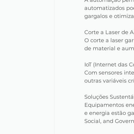
A automação permi
automatizados pod
gargalos e otimiz
Corte a Laser de A
O corte a laser ga
de material e au
IoT (Internet das C
Com sensores inte
outras variáveis c
Soluções Sustentá
Equipamentos ener
e energia estão g
Social, and Govern