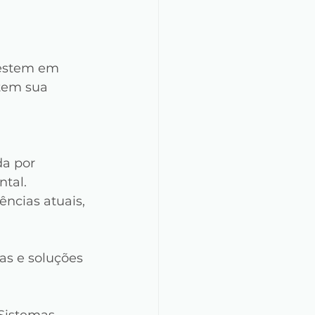
estem em 
tem sua 
a por 
tal. 
cias atuais, 
as e soluções