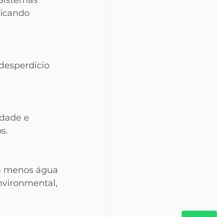
Sistemas 
icando 
desperdício 
dade e 
s.
m menos água 
vironmental, 