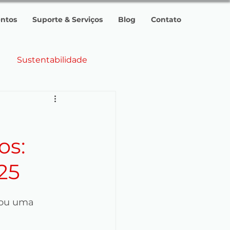
ntos
Suporte & Serviços
Blog
Contato
Sustentabilidade
ências 2025.
os:
25
ras
Guatemala
nou uma 