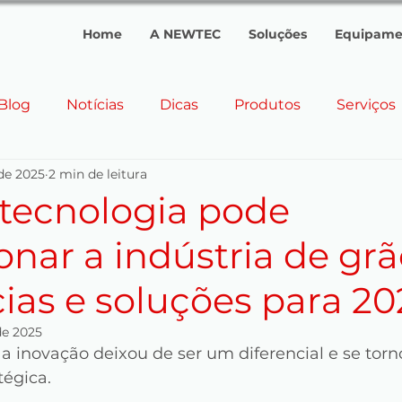
Home
A NEWTEC
Soluções
Equipame
Blog
Notícias
Dicas
Produtos
Serviços
 de 2025
2 min de leitura
quipamentos Personalizados
Curiosidades
Tend
tecnologia pode
onar a indústria de grã
ção de Arroz
Equipamentos para Parboilização
ias e soluções para 20
entos
Brasil
Argentina
Uruguai
Hondu
de 2025
 a inovação deixou de ser um diferencial e se tor
tégica.
limpeza
Pré-limpeza industrial