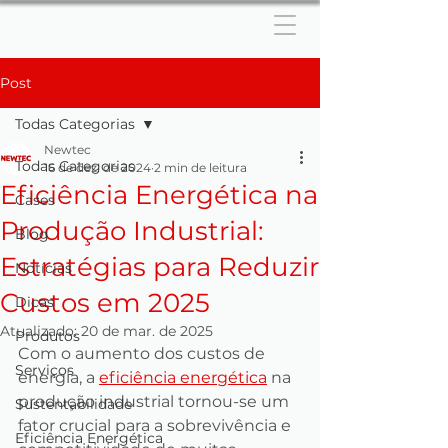
Post
Todas Categorias
Newtec
Todas Categorias
16 de dez. de 2024
2 min de leitura
Eficiência Energética na
Cases
Produção Industrial:
Blog
Estratégias para Reduzir
Notícias
Custos em 2025
Dicas
Atualizado:
20 de mar. de 2025
Produtos
Com o aumento dos custos de 
Serviços
energia, a 
eficiência energética
 na 
produção industrial tornou-se um 
Sustentabilidade
fator crucial para a sobrevivência e 
Eficiência Energética