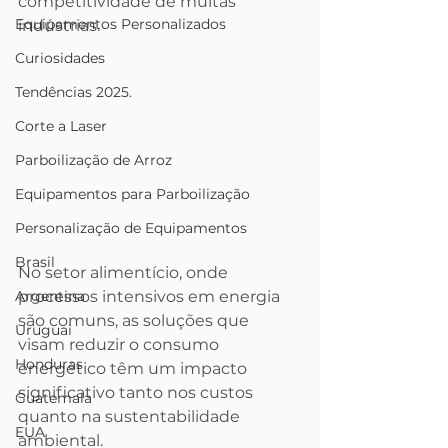
competitividade de muitas 
Equipamentos Personalizados
indústrias. 
Curiosidades
Tendências 2025.
Corte a Laser
Parboilização de Arroz
Equipamentos para Parboilização
Personalização de Equipamentos
Brasil
No setor alimentício, onde 
processos intensivos em energia 
Argentina
são comuns, as soluções que 
Uruguai
visam reduzir o consumo 
Honduras
energético têm um impacto 
significativo tanto nos custos 
Guatemala
quanto na sustentabilidade 
EUA
ambiental.