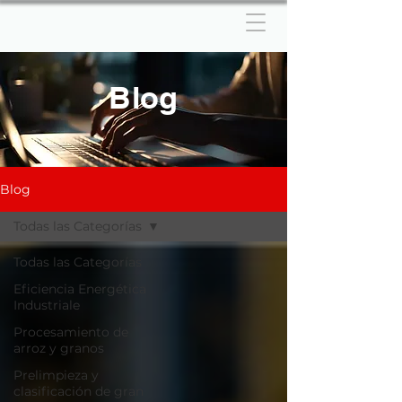
Blog
Blog
Todas las Categorías
Todas las Categorías
Eficiencia Energética
Industriale
Procesamiento de
arroz y granos
Prelimpieza y
clasificación de gran