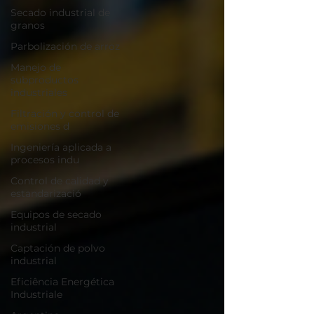
Secado industrial de
granos
Parbolización de arroz
Manejo de
subproductos
industriales
Filtración y control de
emisiones d
Ingeniería aplicada a
procesos indu
Control de calidad y
estandarizació
Equipos de secado
industrial
Captación de polvo
industrial
Eficiência Energética
Industriale