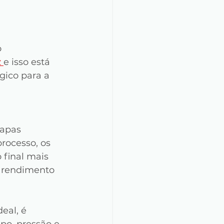
 
 
e isso está 
gico para a 
tapas 
rocesso, os 
final mais 
 rendimento 
eal, é 
po, pressão e 