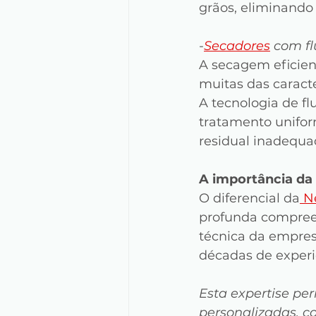
grãos, eliminando
-
Secadores
 com f
A secagem eficient
muitas das caracte
A tecnologia de f
tratamento unifor
residual inadequa
A importância da
O diferencial da
 N
profunda compreen
técnica da empres
décadas de experi
Esta expertise per
personalizadas, c