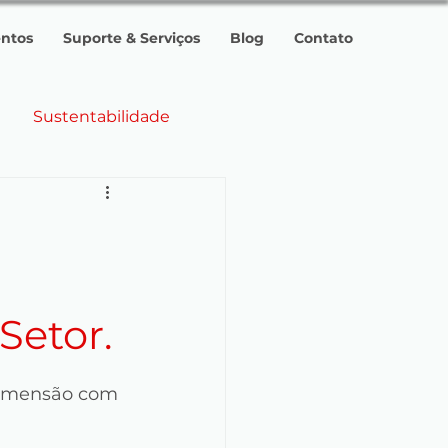
ntos
Suporte & Serviços
Blog
Contato
Sustentabilidade
ências 2025.
a
Setor.
ras
Guatemala
dimensão com 