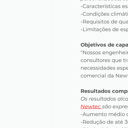
-Características e
-Condições climát
-Requisitos de qu
-Limitações de esp
Objetivos de capa
"Nossos engenhei
consultores que t
necessidades espec
comercial da New
Resultados comp
Os resultados alc
Newtec 
são expres
-Aumento médio d
-Redução de até 