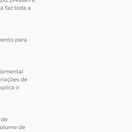
 faz toda a 
ento para 
damental 
riações de 
plica o 
 de 
volume de 