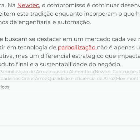
a. Na 
Newtec
, o compromisso é continuar desen
eitem esta tradição enquanto incorporam o que h
os de engenharia e automação.
que buscam se destacar em um mercado cada vez 
tir em tecnologia de 
parboilização 
não é apenas 
dutiva, mas um diferencial estratégico que impact
duto final e a sustentabilidade do negócio.
Parboilização de Arroz
Indústria Alimentícia
Newtec Contruções 
idade dos Grãos
Arroz
Qualidade e eficiência de Arroz
Movimenta
viços