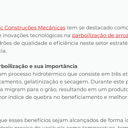
c Construções Mecânicas
 tem se destacado como
 inovações tecnológicas na 
parboilização de arroz
rões de qualidade e eficiência neste setor estraté
ia.
boilização e sua importância
 um processo hidrotérmico que consiste em três e
rcamento, gelatinização e secagem. Durante este p
ca migram para o grão, resultando em um produto 
nor índice de quebra no beneficiamento e melhor
ue esses benefícios sejam alcançados de forma id
trole preciso de variáveis como temperatura, tem