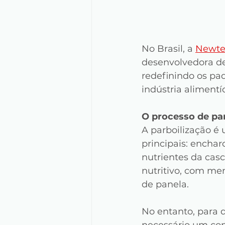
No Brasil, a 
Newte
desenvolvedora de
redefinindo os pad
indústria alimentíc
O processo de par
A parboilização é
principais: encha
nutrientes da cas
nutritivo, com me
de panela.
No entanto, para q
necessário um con