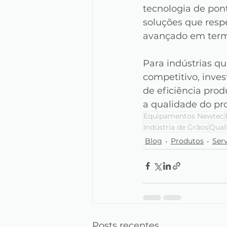
tecnologia de pont
soluções que resp
avançado em term
Para indústrias 
competitivo, inves
de eficiência pro
a qualidade do pro
Equipamentos Newtec
Indústria de Grãos
Qual
Blog
Produtos
Ser
Posts recentes