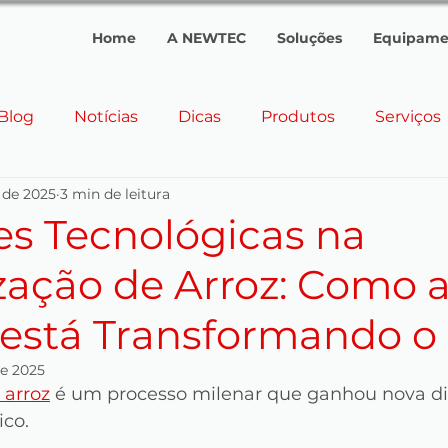
Home
A NEWTEC
Soluções
Equipame
Blog
Notícias
Dicas
Produtos
Serviços
 de 2025
3 min de leitura
quipamentos Personalizados
Curiosidades
Tend
es Tecnológicas na
zação de Arroz: Como 
ção de Arroz
Equipamentos para Parboilização
está Transformando o 
entos
Brasil
Argentina
Uruguai
Hondu
de 2025
 arroz
 é um processo milenar que ganhou nova 
ico.
limpeza
Pré-limpeza industrial