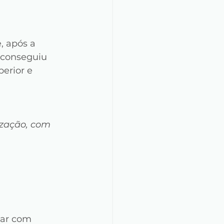
, após a 
conseguiu 
erior e 
ização, com 
nar com 