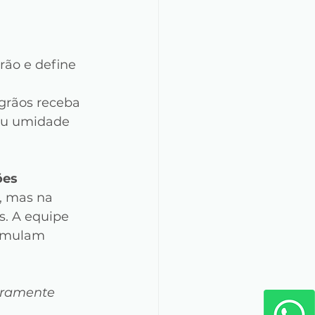
rão e define 
grãos receba 
ou umidade 
ões
, mas na 
. A equipe 
cumulam 
iramente 