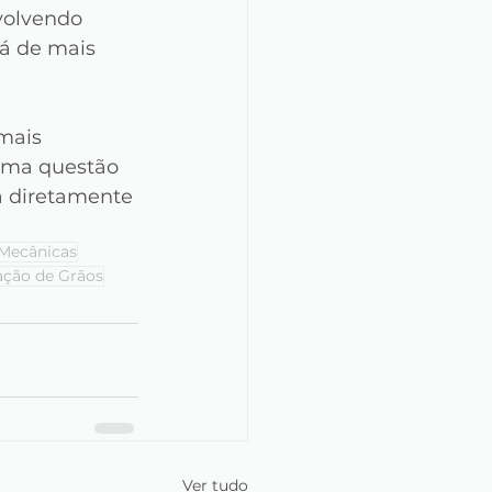
volvendo 
á de mais 
mais 
uma questão 
a diretamente 
Mecânicas
ção de Grãos
Ver tudo