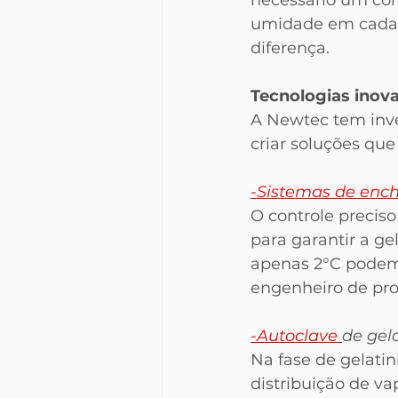
umidade em cada e
diferença.
Tecnologias inova
A Newtec tem inv
criar soluções que
-Sistemas de enc
O controle precis
para garantir a g
apenas 2°C podem i
engenheiro de pr
-
Autoclave 
de gel
Na fase de gelatin
distribuição de v