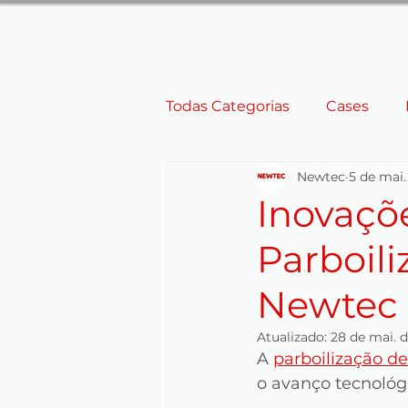
Todas Categorias
Cases
Newtec
5 de mai.
Eficiência Energética
E
Inovaçõ
Parboili
Corte a Laser
Parboiliza
Newtec 
Personalização de Equipam
Atualizado:
28 de mai. 
A 
parboilização de
o avanço tecnológ
EUA
Equipamentos de 