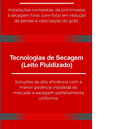
Instalações completas, da pré-limpeza
à secagem final, com foco em redução
de perdas e valorização do grão.
Tecnologias de Secagem
(Leito Fluidizado)
Soluções de alta eficiência com a
menor potência instalada do
mercado e secagem perfeitamente
uniforme.