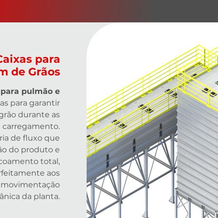
Caixas para
 de Grãos
 para pulmão e
as para garantir
 grão durante as
u carregamento.
a de fluxo que
ão do produto e
escoamento total,
rfeitamente aos
e movimentação
nica da planta.