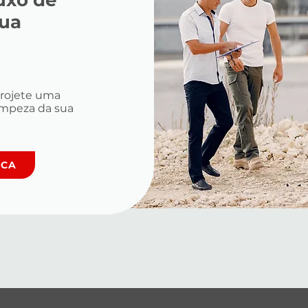
luxo de
sua
projete uma
impeza da sua
ICA