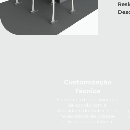
Resi
Desc
Customização
Técnica
Estruturas dimensionadas
de acordo com a
densidade do material e a
necessidade de volume
pulmão da sua fábrica.