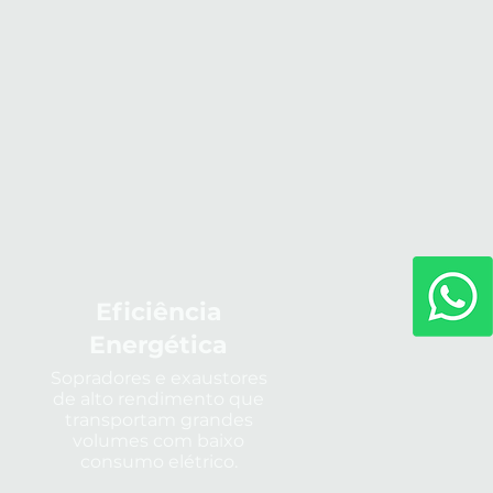
Eficiência
Energética
Sopradores e exaustores
de alto rendimento que
transportam grandes
volumes com baixo
consumo elétrico.