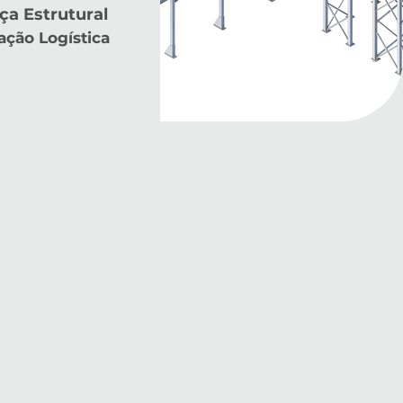
ça Estrutural
ação Logística