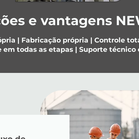
ções e vantagens N
ria | Fabricação própria | Controle to
 em todas as etapas | Suporte técnico 