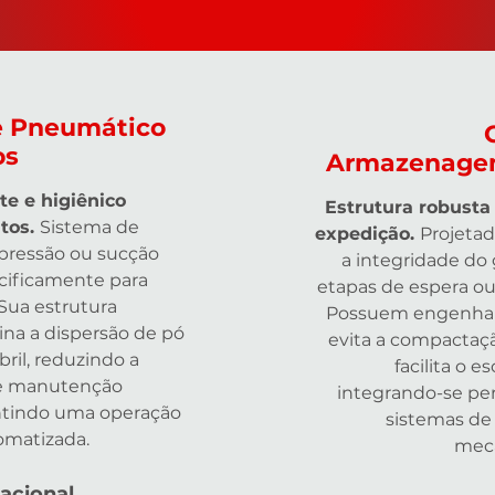
e Pneumático
os
Armazenagem
te e higiênico
Estrutura robusta
tos.
Sistema de
expedição.
Projetad
 pressão ou sucção
a integridade do
cificamente para
etapas de espera o
 Sua estrutura
Possuem engenhari
ina a dispersão de pó
evita a compactaç
ril, reduzindo a
facilita o 
e manutenção
integrando-se pe
ntindo uma operação
sistemas d
omatizada.
mecâ
acional