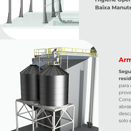
Baixa Manut
Arm
Segu
resí
para
prove
Const
abras
desca
solo 