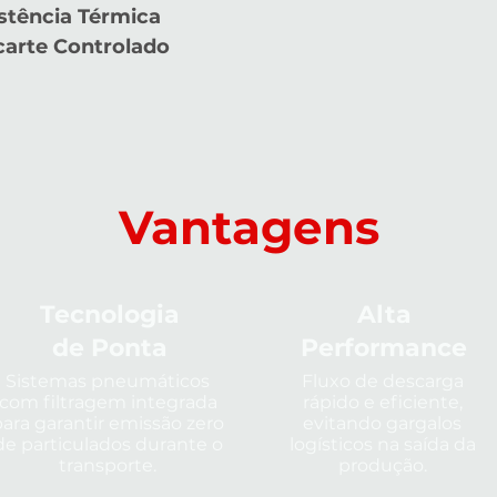
stência Térmica
arte Controlado
Vantagens
Tecnologia
Alta
de Ponta
Performance
Sistemas pneumáticos
Fluxo de descarga
com filtragem integrada
rápido e eficiente,
para garantir emissão zero
evitando gargalos
de particulados durante o
logísticos na saída da
transporte.
produção.