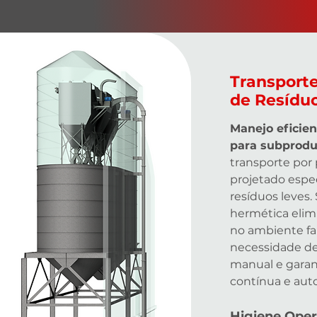
Transport
de Resídu
Manejo eficien
para subprodu
transporte por
projetado espe
resíduos leves.
hermética elim
no ambiente fab
necessidade d
manual e gara
contínua e aut
Higiene Oper