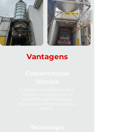
Vantagens
Customização
Técnica
Engenharia dedicada para
projetar soluções que se
adaptam exatamente ao
layout e aos desafios da sua
planta.
Tecnologia