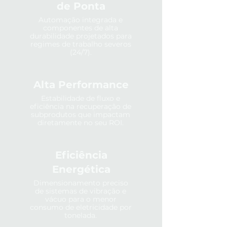
de Ponta
Automação integrada e
componentes de alta
durabilidade projetados para
regimes de trabalho severos
(24/7).
Alta Performance
Estabilidade de fluxo e
eficiência na recuperação de
subprodutos que impactam
diretamente no seu ROI.
Eficiência
Energética
Dimensionamento preciso
de sistemas de vibração e
vácuo para o menor
consumo de eletricidade por
tonelada.